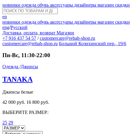
новинки
одежда
обувь
аксессуары
дизайнеры
магазин
скидки
en
новинки
одежда
обувь
аксессуары
дизайнеры
магазин
скидки
eng
/
Русский
Доставка, оплата, возврат
Магазин
+7 916 437 54 57
/
customercare@rehab-shop.ru
customercare@rehab-shop.ru
Большой Козихинский пер., 19/6
Пн-Вс, 11:30-22:00
Одежда
/
Джинсы
TANAKA
Джинсы белые
42 000 руб.
16 800 руб.
ВЫБЕРИТЕ РАЗМЕР:
25
29