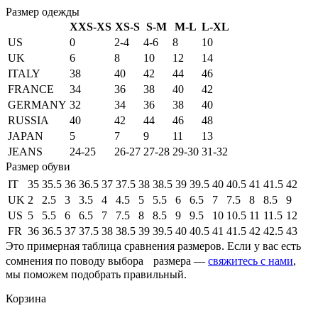
Размер одежды
XXS-XS
XS-S
S-M
M-L
L-XL
US
0
2-4
4-6
8
10
UK
6
8
10
12
14
ITALY
38
40
42
44
46
FRANCE
34
36
38
40
42
GERMANY
32
34
36
38
40
RUSSIA
40
42
44
46
48
JAPAN
5
7
9
11
13
JEANS
24-25
26-27
27-28
29-30
31-32
Размер обуви
IT
35
35.5
36
36.5
37
37.5
38
38.5
39
39.5
40
40.5
41
41.5
42
UK
2
2.5
3
3.5
4
4.5
5
5.5
6
6.5
7
7.5
8
8.5
9
US
5
5.5
6
6.5
7
7.5
8
8.5
9
9.5
10
10.5
11
11.5
12
FR
36
36.5
37
37.5
38
38.5
39
39.5
40
40.5
41
41.5
42
42.5
43
Это примерная таблица сравнения размеров. Если у вас есть
сомнения по поводу выбора размера —
свяжитесь с нами
,
мы поможем подобрать правильный.
Корзина