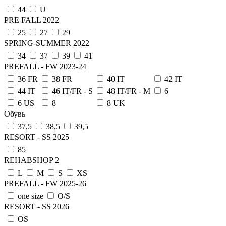
44
U
PRE FALL 2022
25
27
29
SPRING-SUMMER 2022
34
37
39
41
PREFALL - FW 2023-24
36 FR
38 FR
40 IT
42 IT
44 IT
46 IT/FR - S
48 IT/FR - M
6
6 US
8
8 UK
Обувь
37,5
38,5
39,5
RESORT - SS 2025
85
REHABSHOP 2
L
M
S
XS
PREFALL - FW 2025-26
one size
О/S
RESORT - SS 2026
OS