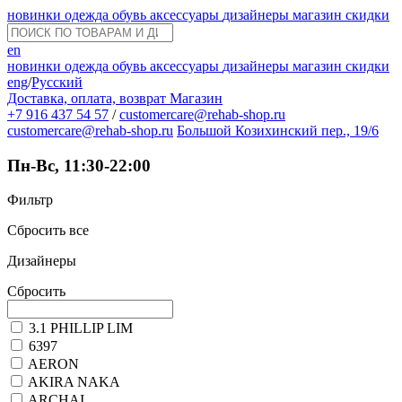
новинки
одежда
обувь
аксессуары
дизайнеры
магазин
скидки
en
новинки
одежда
обувь
аксессуары
дизайнеры
магазин
скидки
eng
/
Русский
Доставка, оплата, возврат
Магазин
+7 916 437 54 57
/
customercare@rehab-shop.ru
customercare@rehab-shop.ru
Большой Козихинский пер., 19/6
Пн-Вс, 11:30-22:00
Фильтр
Сбросить все
Дизайнеры
Сбросить
3.1 PHILLIP LIM
6397
AERON
AKIRA NAKA
ARCHAI