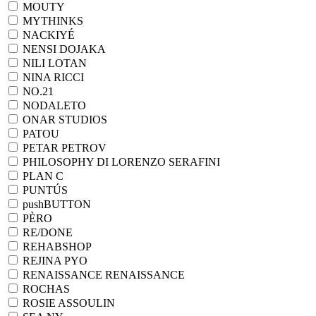
MOUTY
MYTHINKS
NACKIYÉ
NENSI DOJAKA
NILI LOTAN
NINA RICCI
NO.21
NODALETO
ONAR STUDIOS
PATOU
PETAR PETROV
PHILOSOPHY DI LORENZO SERAFINI
PLAN C
PUNTÚS
pushBUTTON
PÈRO
RE/DONE
REHABSHOP
REJINA PYO
RENAISSANCE RENAISSANCE
ROCHAS
ROSIE ASSOULIN