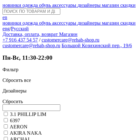
новинки
одежда
обувь
аксессуары
дизайнеры
магазин
скидки
en
новинки
одежда
обувь
аксессуары
дизайнеры
магазин
скидки
eng
/
Русский
Доставка, оплата, возврат
Магазин
+7 916 437 54 57
/
customercare@rehab-shop.ru
customercare@rehab-shop.ru
Большой Козихинский пер., 19/6
Пн-Вс, 11:30-22:00
Фильтр
Сбросить все
Дизайнеры
Сбросить
3.1 PHILLIP LIM
6397
AERON
AKIRA NAKA
ARCHAI