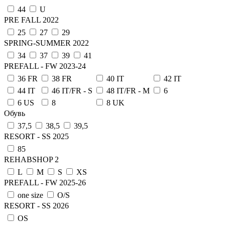
44
U
PRE FALL 2022
25
27
29
SPRING-SUMMER 2022
34
37
39
41
PREFALL - FW 2023-24
36 FR
38 FR
40 IT
42 IT
44 IT
46 IT/FR - S
48 IT/FR - M
6
6 US
8
8 UK
Обувь
37,5
38,5
39,5
RESORT - SS 2025
85
REHABSHOP 2
L
M
S
XS
PREFALL - FW 2025-26
one size
О/S
RESORT - SS 2026
OS