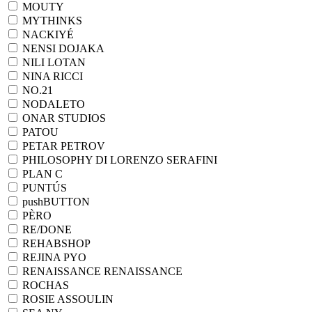
MOUTY
MYTHINKS
NACKIYÉ
NENSI DOJAKA
NILI LOTAN
NINA RICCI
NO.21
NODALETO
ONAR STUDIOS
PATOU
PETAR PETROV
PHILOSOPHY DI LORENZO SERAFINI
PLAN C
PUNTÚS
pushBUTTON
PÈRO
RE/DONE
REHABSHOP
REJINA PYO
RENAISSANCE RENAISSANCE
ROCHAS
ROSIE ASSOULIN